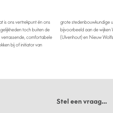
t is ons vertrekpunt én ons
ente Breda. Denk hierbij
ogelijkheden toch buiten de
en (Breda), Kraaijenberg
n verrassende, comfortabele
(Ulvenhout) en Nieuw Wolfsl
n bij of initiator van
Stel een vraag...