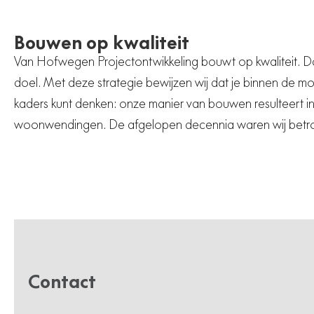
Bouwen op kwaliteit
Van Hofwegen Projectontwikkeling bouwt op kwaliteit. Da
grote stedenbouwkundige uitbreidingen van de geme
doel. Met deze strategie bewijzen wij dat je binnen de m
bijvoorbeeld aan de wijken Westerpark en Waterdonk
kaders kunt denken: onze manier van bouwen resulteert i
woonwendingen. De afgelopen decennia waren wij betrokke
Contact